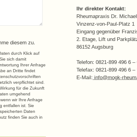
Ihr direkter Kontakt:
Rheumapraxis Dr. Michae
Vinzenz-von-Paul-Platz 1
Eingang gegenüber Franz
2. Etage, Lift und Parkplä
imme diesem zu.
86152 Augsburg
aten durch Klick auf
ie sich damit
Telefon: 0821-899 496 6 –
ntwortung Ihrer Anfrage
Telefax: 0821-899 496 6 –
e an Dritte findet
atenschutzvorschriften
E-Mail:
info@mogk-rheum
zlich verpflichtet sind.
 Wirkung für die Zukunft
 Daten umgehend
 wenn wir Ihre Anfrage
entfallen ist. Sie
espeicherten Daten
utz finden Sie auch in