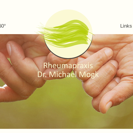
60°
Links