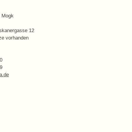
l Mogk
iskanergasse 12
tze vorhanden
 0
 9
a.de