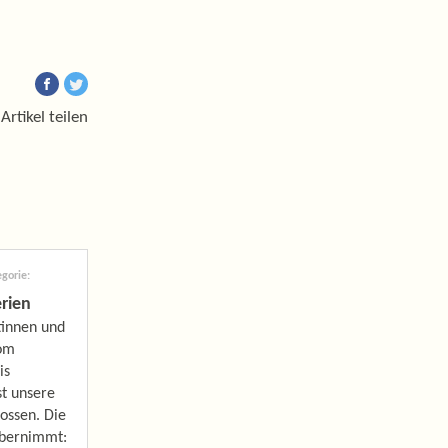
Artikel teilen
gorie:
erien
tinnen und
Vom
is
st unsere
lossen. Die
übernimmt: